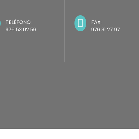

TELÉFONO:
FAX:
976 53 02 56
976 31 27 97