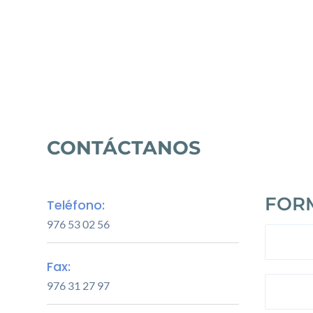
CONTÁCTANOS
FOR
Teléfono:
976 53 02 56
Nombr
Fax:
976 31 27 97
Email