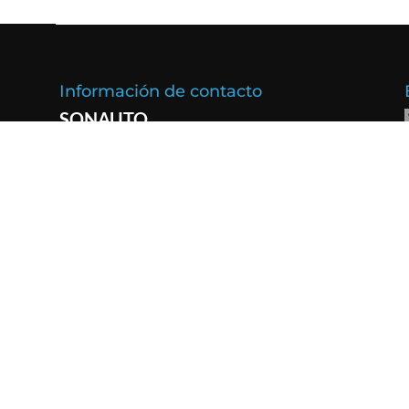
Información de contacto
SONAUTO
SONIDO COMUNICACIÓN Y
SEGURIDAD DEL AUTOMÓVIL
C/ Daroca, nº 21.
DIRECCIÓN / VENTAS:
50017 - Zaragoza, España
976 53 02 56
TELÉFONO:
976 31 27 97
FAX:
sonauto@sonauto.es
EMAIL: