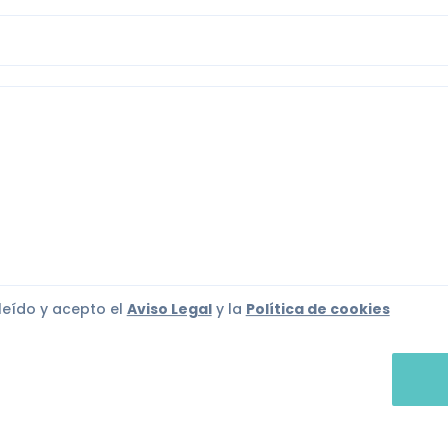
ono
je
leído y acepto el
Aviso Legal
y la
Política de cookies