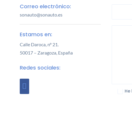
Correo electrónico:
Teléf
sonauto@sonauto.es
Estamos en:
Calle Daroca, nº 21.
50017 – Zaragoza,
España
Mensa
Redes sociales:
He 