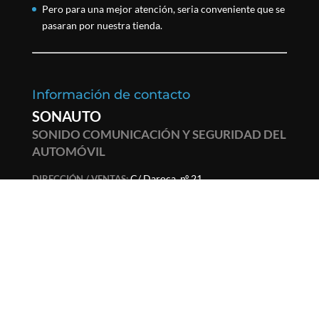
Pero para una mejor atención, seria conveniente que se
pasaran por nuestra tienda.
Información de contacto
SONAUTO
SONIDO COMUNICACIÓN Y SEGURIDAD DEL
AUTOMÓVIL
C/ Daroca, nº 21.
DIRECCIÓN / VENTAS:
50017 - Zaragoza, España
976 53 02 56
TELÉFONO:
976 31 27 97
FAX:
sonauto@sonauto.es
EMAIL: