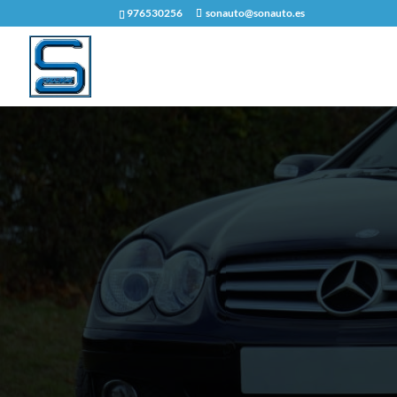
976530256
sonauto@sonauto.es