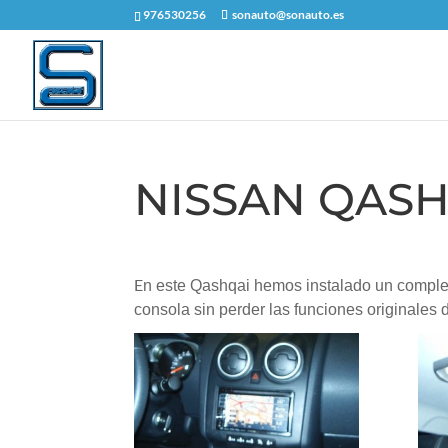
976530256
sonauto@sonauto.es
NISSAN QASH
E
n este Qashqai hemos instalado un complet
consola sin perder las funciones originale