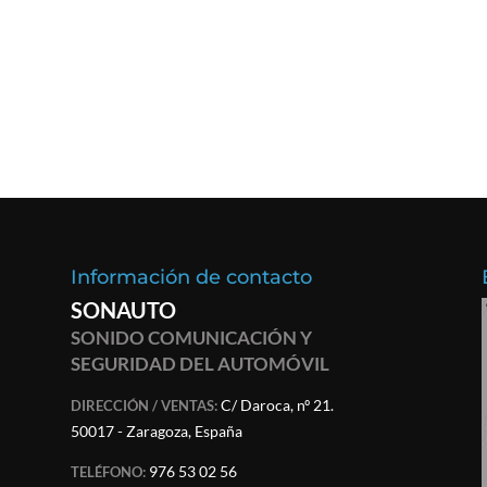
Información de contacto
SONAUTO
SONIDO COMUNICACIÓN Y
SEGURIDAD DEL AUTOMÓVIL
C/ Daroca, nº 21.
DIRECCIÓN / VENTAS:
50017 - Zaragoza, España
976 53 02 56
TELÉFONO: